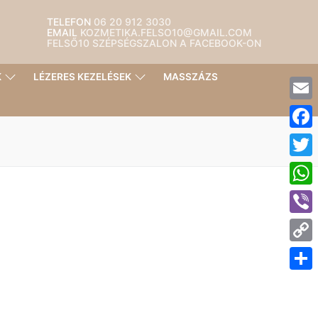
TELEFON
06 20 912 3030
EMAIL
KOZMETIKA.FELSO10@GMAIL.COM
FELSŐ10 SZÉPSÉGSZALON A FACEBOOK-ON
K
LÉZERES KEZELÉSEK
MASSZÁZS
Emai
Face
Twitt
What
Viber
Cop
Link
Ossz
meg