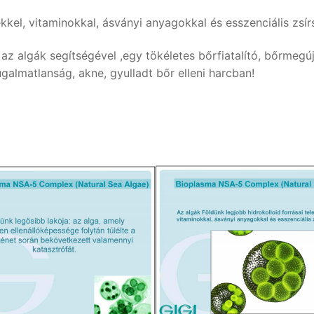
ékkel, vitaminokkal, ásványi anyagokkal és esszenciális zsír
z algák segítségével ,egy tökéletes bőrfiatalító, bőrmegújí
rugalmatlanság, akne,
gyulladt bőr elleni harcban!