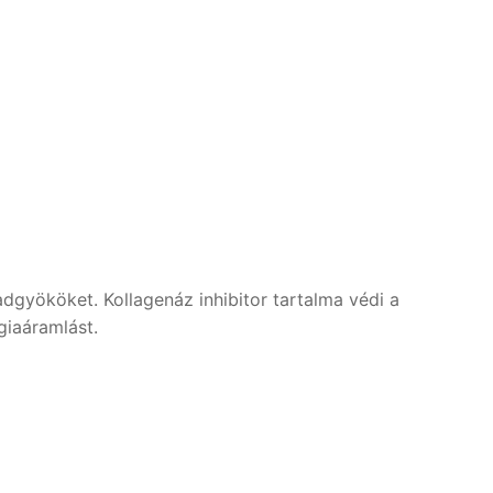
adgyököket. Kollagenáz inhibitor tartalma védi a
giaáramlást.