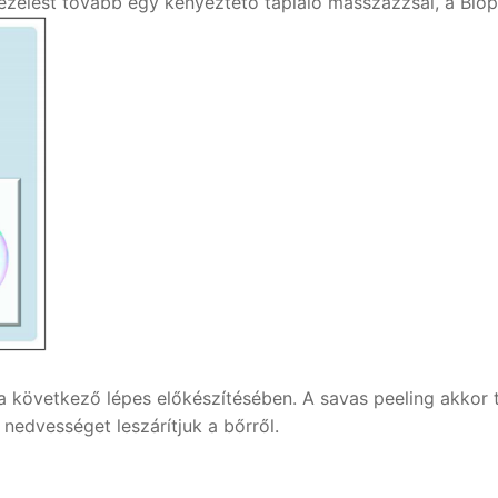
 kezelést tovább egy kényeztető tápláló masszázzsal, a B
 következő lépes előkészítésében. A savas peeling akkor 
nedvességet leszárítjuk a bőrről.