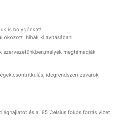
uk is bolygónkat!
l okozott hibák kijavításában!
k szervezetünkben,melyek megtámadják
égek,csontritkulás, idegrendszeri zavarok
d éghajlatot és a 85 Celsius fokos forrás vizet