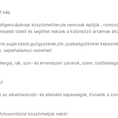
elligenciájuknak köszönhetően,de nemcsak építjük , rombolj
tesebb túlélő és segíthet nekünk a különböző ártalmak álta
lok,sugárzások,
gyógyszerek,stb.,
szabadgyököket képezne
, sejtelhaláshoz vezethet!
rgia, rák, szív- és érrendszeri zavarok, szem, tüdőbetegs
/!
y az alkalmazkodó -és ellenálló képességük, Elviselik a zor
otoszintézist köszönhetjük nekik!