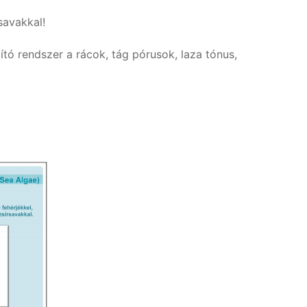
savakkal!
tó rendszer a rácok, tág pórusok, laza tónus,