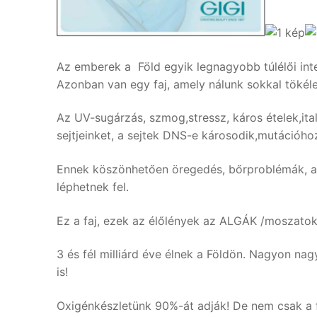
Az emberek a Föld egyik legnagyobb túlélői int
Azonban van egy faj, amely nálunk sokkal tökéle
Az UV-sugárzás, szmog,stressz, káros ételek,ita
sejtjeinket, a sejtek DNS-e károsodik,mutációhoz
Ennek köszönhetően öregedés, bőrproblémák, alle
léphetnek fel.
Ez a faj, ezek az élőlények az ALGÁK /moszatok
3 és fél milliárd éve élnek a Földön. Nagyon nag
is!
Oxigénkészletünk 90%-át adják! De nem csak a f