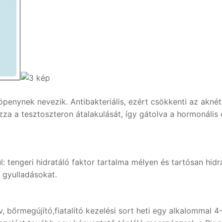
köpenynek nevezik. Antibakteriális, ezért csökkenti az akn
a a tesztoszteron átalakulását, így gátolva a hormonális 
tengeri hidratáló faktor tartalma mélyen és tartósan hidratá
 gyulladásokat.
, bőrmegújító,fiatalító kezelési sort heti egy alkalommal 