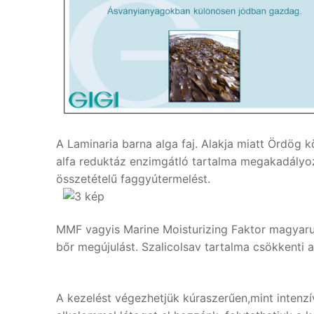
A Laminaria barna alga faj. Alakja miatt Ördög 
alfa reduktáz enzimgátló tartalma megakadályozz
összetételű faggyútermelést.
MMF vagyis Marine Moisturizing Faktor magyarul: 
bőr megújulást. Szalicolsav tartalma csökkenti a
A kezelést végezhetjük kúraszerűen,mint intenzív