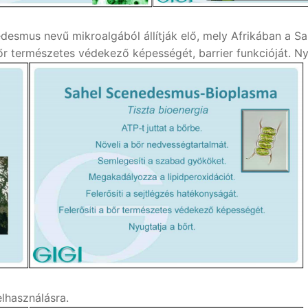
smus nevű mikroalgából állítják elő, mely Afrikában a Sahe
r természetes védekező képességét, barrier funkcióját. Nyugt
elhasználásra.