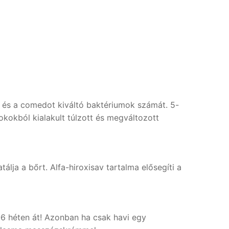
ét és a comedot kiváltó baktériumok számát. 5-
okokból kialakult túlzott és megváltozott
lja a bőrt. Alfa-hiroxisav tartalma elősegíti a
4-6 héten át! Azonban ha csak havi egy