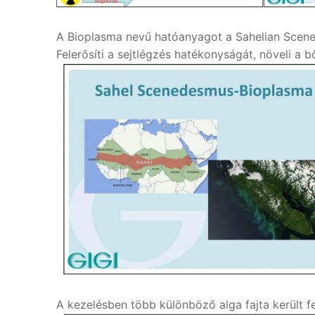
A Bioplasma nevű hatóanyagot a Sahelian Scenede
Felerősíti a sejtlégzés hatékonyságát, növeli a bő
A kezelésben több különböző alga fajta került f