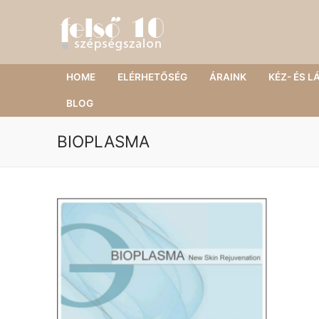
Ugrás
a
tartalomra
HOME
ELÉRHETŐSÉG
ÁRAINK
KÉZ- ÉS 
BLOG
BIOPLASMA