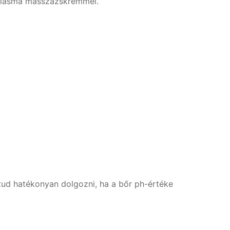
ioplasma masszázskrémmel.
tud hatékonyan dolgozni, ha a bőr ph-értéke