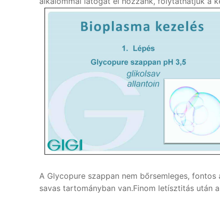
alkalommal látogat el hozzánk, folytathatjuk a
A Glycopure szappan nem bőrsemleges, fontos a
savas tartományban van.Finom letísztitás után a 