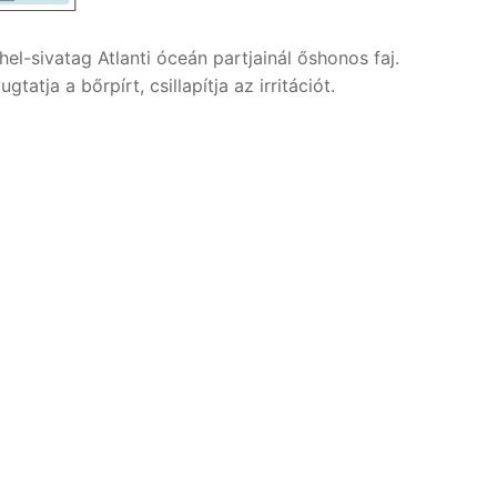
l-sivatag Atlanti óceán partjainál őshonos faj.
atja a bőrpírt, csillapítja az irritációt.