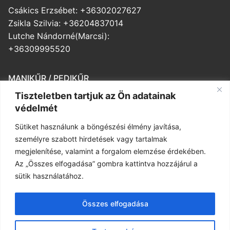
Csákics Erzsébet: +36302027627
Zsikla Szilvia: +36204837014
Lutche Nándorné(Marcsi):
+36309995520
MANIKŰR / PEDIKŰR
Tiszteletben tartjuk az Ön adatainak
Balogh Veronika: +36203643508
védelmét
Medváczné Ibolya: +36302569197
Sütiket használunk a böngészési élmény javítása,
személyre szabott hirdetések vagy tartalmak
MASSZÁZS
megjelenítése, valamint a forgalom elemzése érdekében.
Az „Összes elfogadása” gombra kattintva hozzájárul a
Herczeg-Szilágyi Mónika
sütik használatához.
+36 30 698 2076
Sas Ildikó +36 30 736 8871
Összes elfogadása
Pánti Katalin +36 20 945 9490