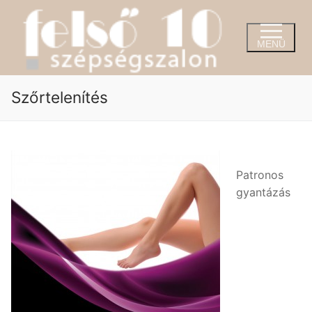
Ugrás
a
tartalomra
MENÜ
Szőrtelenítés
Patronos
gyantázás