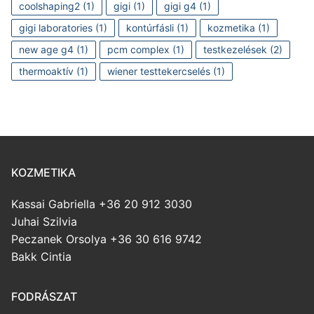
coolshaping2
(1)
gigi
(1)
gigi g4
(1)
gigi laboratories
(1)
kontúrfásli
(1)
kozmetika
(1)
new age g4
(1)
pcm complex
(1)
testkezelések
(2)
thermoaktív
(1)
wiener testtekercselés
(1)
KOZMETIKA
Kassai Gabriella +36 20 912 3030
Juhai Szilvia
Peczanek Orsolya +36 30 616 9742
Bakk Cintia
FODRÁSZAT