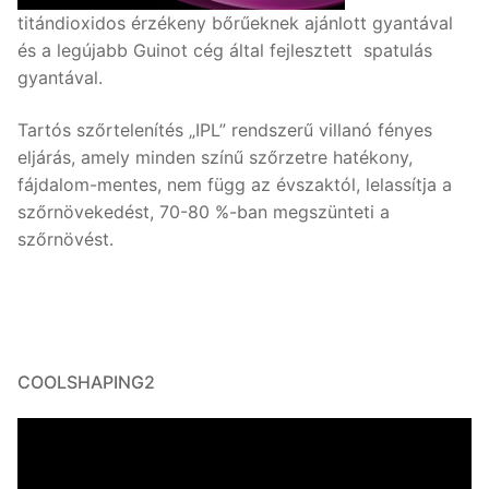
titándioxidos érzékeny bőrűeknek ajánlott gyantával
és a legújabb Guinot cég által fejlesztett spatulás
gyantával.
Tartós szőrtelenítés „IPL” rendszerű villanó fényes
eljárás, amely minden színű szőrzetre hatékony,
fájdalom-mentes, nem függ az évszaktól, lelassítja a
szőrnövekedést, 70-80 %-ban megszünteti a
szőrnövést.
COOLSHAPING2
Videólejátszó