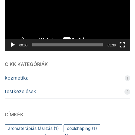
00:00
03:38
CIKK KATEGÓRIÁK
kozmetika
1
testkezelések
2
CÍMKÉK
aromaterápiás fáslizás
(1)
coolshaping
(1)