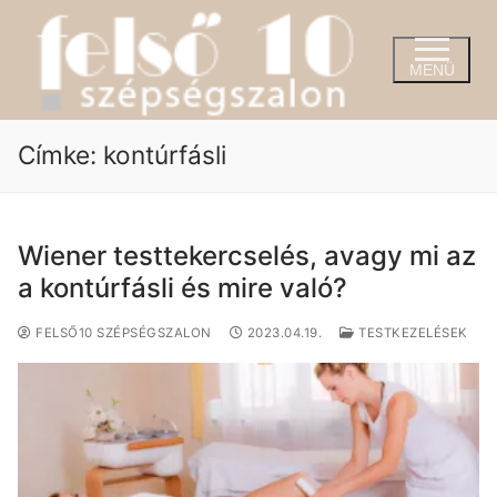
Ugrás
a
tartalomra
MENÜ
Címke:
kontúrfásli
Wiener testtekercselés, avagy mi az
a kontúrfásli és mire való?
FELSŐ10 SZÉPSÉGSZALON
2023.04.19.
TESTKEZELÉSEK