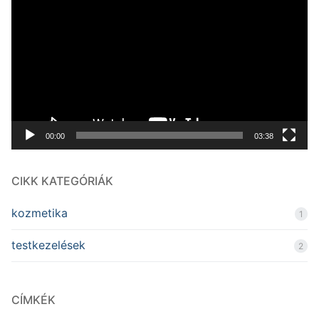
00:00
03:38
CIKK KATEGÓRIÁK
kozmetika
1
testkezelések
2
CÍMKÉK