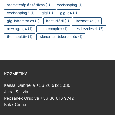
aromaterápiás fáslizás
(1)
coolshaping
(1)
coolshaping2
(1)
gigi
(1)
gigi g4
(1)
gigi laboratories
(1)
kontúrfásli
(1)
kozmetika
(1)
new age g4
(1)
pcm complex
(1)
testkezelések
(2)
thermoaktív
(1)
wiener testtekercselés
(1)
KOZMETIKA
Kassai Gabriella +36 20 912 3030
Juhai Szilvia
Peczanek Orsolya +36 30 616 9742
Bakk Cintia