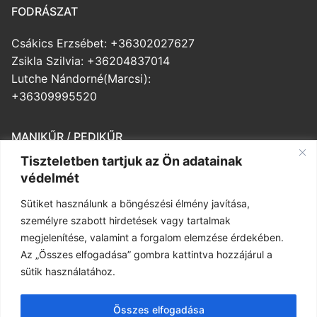
FODRÁSZAT
Csákics Erzsébet: +36302027627
Zsikla Szilvia: +36204837014
Lutche Nándorné(Marcsi):
+36309995520
MANIKŰR / PEDIKŰR
Tiszteletben tartjuk az Ön adatainak
Balogh Veronika: +36203643508
védelmét
Medváczné Ibolya: +36302569197
Sütiket használunk a böngészési élmény javítása,
személyre szabott hirdetések vagy tartalmak
MASSZÁZS
megjelenítése, valamint a forgalom elemzése érdekében.
Az „Összes elfogadása” gombra kattintva hozzájárul a
Herczeg-Szilágyi Mónika
sütik használatához.
+36 30 698 2076
Sas Ildikó +36 30 736 8871
Összes elfogadása
Pánti Katalin +36 20 945 9490