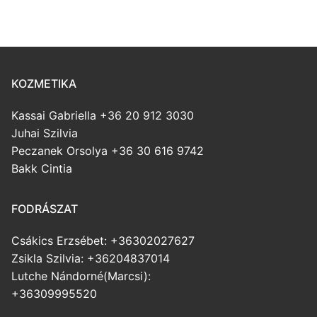
KOZMETIKA
Kassai Gabriella +36 20 912 3030
Juhai Szilvia
Peczanek Orsolya +36 30 616 9742
Bakk Cintia
FODRÁSZAT
Csákics Erzsébet: +36302027627
Zsikla Szilvia: +36204837014
Lutche Nándorné(Marcsi):
+36309995520