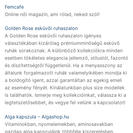
Femcafe
Online női magazin, ami rólad, neked szól!
Golden Rose esküvői ruhaszalon
A Golden Rose esküvői ruhaszalon igényes
választékában kizárólag prémiumminőségű esküvő
ruhák sorakoznak. A különböző kollekciókra minden
esetben tökéletes elegancia jellemző, stílustól, fazontó
és díszítettségtől függetlenül. Ha a menyasszony az
általunk forgalmazott ruhák valamelyikében mondja ki
a boldogító igent, azzal garantáltan az egekig emeli
az esemény fényét. Kínálatunkban plus size modellek
is találhatók. Ismerje meg kollekcióinkat, válassza ki a
legtetszetősebbet, és vegye fel velünk a kapcsolatot!
Alga kapszula – Algashop.hu
Vitaminokban, nyomelemekben, aminosavakban
gazdag alga kapszuláink többféle kiszerelésben