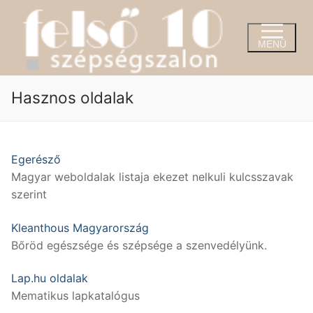
Ugrás
a
tartalomra
MENÜ
Hasznos oldalak
Egerésző
Magyar weboldalak listaja ekezet nelkuli kulcsszavak
szerint
Kleanthous Magyarország
Bőröd egészsége és szépsége a szenvedélyünk.
Lap.hu oldalak
Mematikus lapkatalógus