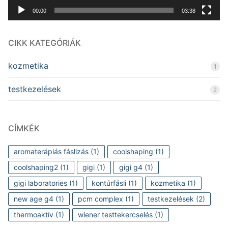
00:00
03:38
CIKK KATEGÓRIÁK
kozmetika
1
testkezelések
2
CÍMKÉK
aromaterápiás fáslizás
(1)
coolshaping
(1)
coolshaping2
(1)
gigi
(1)
gigi g4
(1)
gigi laboratories
(1)
kontúrfásli
(1)
kozmetika
(1)
new age g4
(1)
pcm complex
(1)
testkezelések
(2)
thermoaktív
(1)
wiener testtekercselés
(1)