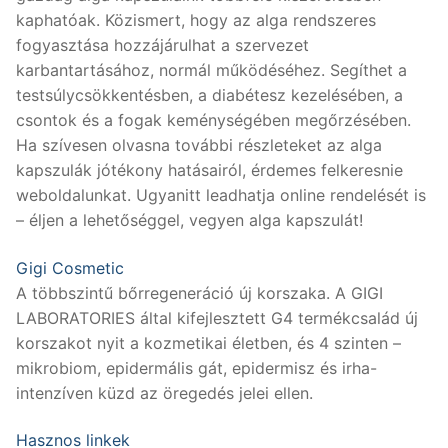
kaphatóak. Közismert, hogy az alga rendszeres
fogyasztása hozzájárulhat a szervezet
karbantartásához, normál működéséhez. Segíthet a
testsúlycsökkentésben, a diabétesz kezelésében, a
csontok és a fogak keménységében megőrzésében.
Ha szívesen olvasna további részleteket az alga
kapszulák jótékony hatásairól, érdemes felkeresnie
weboldalunkat. Ugyanitt leadhatja online rendelését is
– éljen a lehetőséggel, vegyen alga kapszulát!
Gigi Cosmetic
A többszintű bőrregeneráció új korszaka. A GIGI
LABORATORIES által kifejlesztett G4 termékcsalád új
korszakot nyit a kozmetikai életben, és 4 szinten –
mikrobiom, epidermális gát, epidermisz és irha-
intenzíven küzd az öregedés jelei ellen.
Hasznos linkek