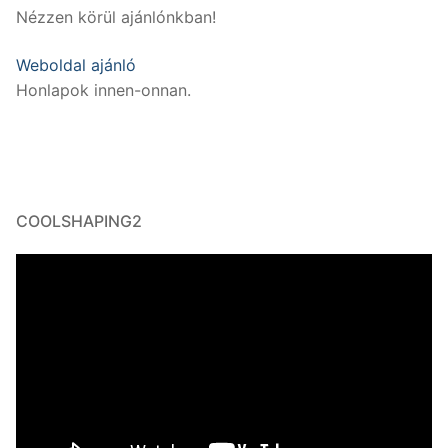
Nézzen körül ajánlónkban!
Weboldal ajánló
Honlapok innen-onnan.
COOLSHAPING2
Videólejátszó