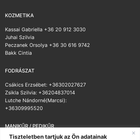
KOZMETIKA
Kassai Gabriella +36 20 912 3030
Juhai Szilvia
Peczanek Orsolya +36 30 616 9742
Bakk Cintia
FODRÁSZAT
Csákics Erzsébet: +36302027627
Zsikla Szilvia: +36204837014
Lutche Nándorné(Marcsi):
+36309995520
MANIKŰR / PEDIKŰR
Tiszteletben tartjuk az Ön adatainak