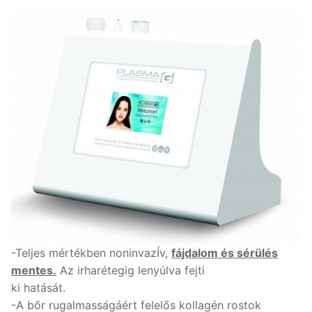
-Teljes mértékben noninvazÍv,
fájdalom és sérülés
mentes.
Az irharétegig lenyúlva fejti
ki hatását.
-A bőr rugalmasságáért felelős kollagén rostok