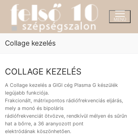
Ugrás
a
tartalomra
MENÜ
Collage kezelés
COLLAGE KEZELÉS
A Collage kezelés a GIGI cég Plasma G készülék
legújabb funkciója.
Frakcionált, mátrixpontos rádiófrekvenciás eljárás,
mely a monó és bipoláris
rádiófrekvenciát ötvözve, rendkívül mélyen és sűrűn
hat a bőrre, a 36 aranyozott pont
elektródának köszönhetően.