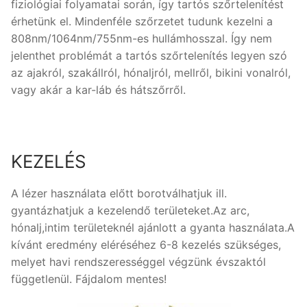
fiziológiai folyamatai során, így tartós szőrtelenítést
érhetünk el. Mindenféle szőrzetet tudunk kezelni a
808nm/1064nm/755nm-es hullámhosszal. Így nem
jelenthet problémát a tartós szőrtelenítés legyen szó
az ajakról, szakállról, hónaljról, mellről, bikini vonalról,
vagy akár a kar-láb és hátszőrről.
KEZELÉS
A lézer használata előtt borotválhatjuk ill.
gyantázhatjuk a kezelendő területeket.Az arc,
hónalj,intim területeknél ajánlott a gyanta használata.A
kívánt eredmény eléréséhez 6-8 kezelés szükséges,
melyet havi rendszerességgel végzünk évszaktól
függetlenül. Fájdalom mentes!