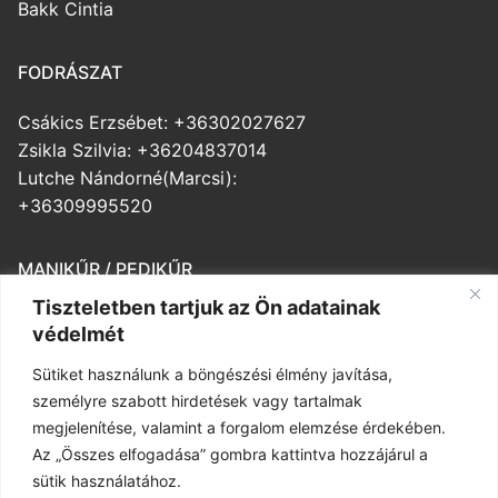
Bakk Cintia
FODRÁSZAT
Csákics Erzsébet: +36302027627
Zsikla Szilvia: +36204837014
Lutche Nándorné(Marcsi):
+36309995520
MANIKŰR / PEDIKŰR
Tiszteletben tartjuk az Ön adatainak
Balogh Veronika: +36203643508
védelmét
Medváczné Ibolya: +36302569197
Sütiket használunk a böngészési élmény javítása,
személyre szabott hirdetések vagy tartalmak
MASSZÁZS
megjelenítése, valamint a forgalom elemzése érdekében.
Az „Összes elfogadása” gombra kattintva hozzájárul a
Herczeg-Szilágyi Mónika
sütik használatához.
+36 30 698 2076