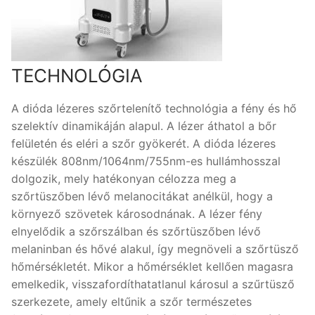
TECHNOLÓGIA
A dióda lézeres szőrtelenítő technológia a fény és hő
szelektív dinamikáján alapul. A lézer áthatol a bőr
felületén és eléri a szőr gyökerét. A dióda lézeres
készülék 808nm/1064nm/755nm-es hullámhosszal
dolgozik, mely hatékonyan célozza meg a
szőrtüszőben lévő melanocitákat anélkül, hogy a
környező szövetek károsodnának. A lézer fény
elnyelődik a szőrszálban és szőrtüszőben lévő
melaninban és hővé alakul, így megnöveli a szőrtüsző
hőmérsékletét. Mikor a hőmérséklet kellően magasra
emelkedik, visszafordíthatatlanul károsul a szűrtüsző
szerkezete, amely eltűnik a szőr természetes