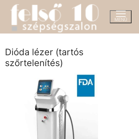
Ugrás
a
tartalomra
MENÜ
Dióda lézer (tartós
szőrtelenítés)